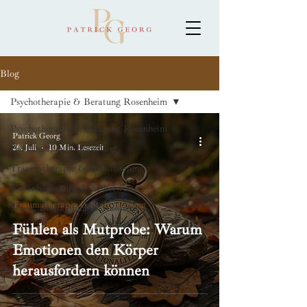
Blog
Psychotherapie & Beratung Rosenheim
Psychotherapie & Beratung Rosenheim
Patrick Georg
Paartherapie & Beziehung
26. Juli
10 Min. Lesezeit
Traumatherapie & Stabilisierung
Krisenbegleitung & Selbstwert
Traumatherapie & Stabilisierung
Stress, Erschöpfung & Resilienz
Fühlen als Mutprobe: Warum
Emotionen den Körper
herausfordern können