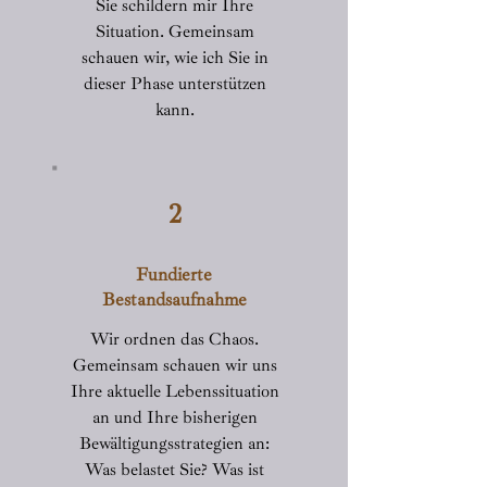
Sie schildern mir Ihre
Situation. Gemeinsam
schauen wir, wie ich Sie in
dieser Phase unterstützen
kann.
2
Fundierte
Bestandsaufnahme
Wir ordnen das Chaos.
Gemeinsam schauen wir uns
Ihre aktuelle Lebenssituation
an und Ihre bisherigen
Bewältigungsstrategien an:
Was belastet Sie? Was ist