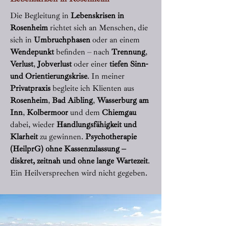
Die Begleitung in
Lebenskrisen in
Rosenheim
richtet sich an Menschen, die
sich in
Umbruchphasen
oder an einem
Wendepunkt
befinden – nach
Trennung
,
Verlust
,
Jobverlust
oder einer
tiefen Sinn-
und
Orientierungskrise
. In meiner
Privatpraxis
begleite ich Klienten aus
Rosenheim
,
Bad Aibling
,
Wasserburg am
Inn
,
Kolbermoor
und dem
Chiemgau
dabei, wieder
Handlungsfähigkeit und
Klarheit
zu gewinnen.
Psychotherapie
(HeilprG) ohne Kassenzulassung –
diskret, zeitnah und ohne lange Wartezeit
.
Ein Heilversprechen wird nicht gegeben.