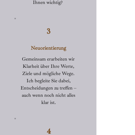
Ihnen wichtig?
3
Neuorientierung
Gemeinsam erarbeiten wir
Klarheit über Ihre Werte,
Ziele und mögliche Wege.
Ich begleite Sie dabei,
Entscheidungen zu treffen –
auch wenn noch nicht alles
klar ist.
4