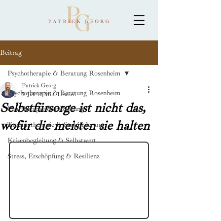
Beitrag
Psychotherapie & Beratung Rosenheim
Patrick Georg
Psychotherapie & Beratung Rosenheim
5. Juli
12 Min. Lesezeit
Selbstfürsorge ist nicht das,
Paartherapie & Beziehung
wofür die meisten sie halten
Traumatherapie & Stabilisierung
Krisenbegleitung & Selbstwert
Stress, Erschöpfung & Resilienz