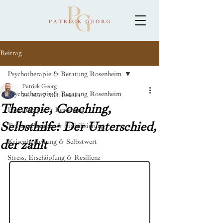
Beitrag
Psychotherapie & Beratung Rosenheim
Patrick Georg
Psychotherapie & Beratung Rosenheim
24. Mai
7 Min. Lesezeit
Therapie, Coaching,
Paartherapie & Beziehung
Selbsthilfe: Der Unterschied,
Traumatherapie & Stabilisierung
der zählt
Krisenbegleitung & Selbstwert
Stress, Erschöpfung & Resilienz