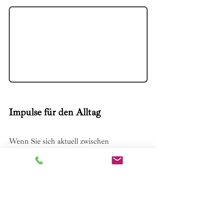
Impulse für den Alltag
Wenn Sie sich aktuell zwischen 
Selbsthilfe, Coaching und Psychotherapie 
orientieren oder eine Entscheidung treffen 
möchten, können Ihnen die folgenden 
Fragen als erste Einordnung dienen:
Was suchen Sie gerade wirklich? 