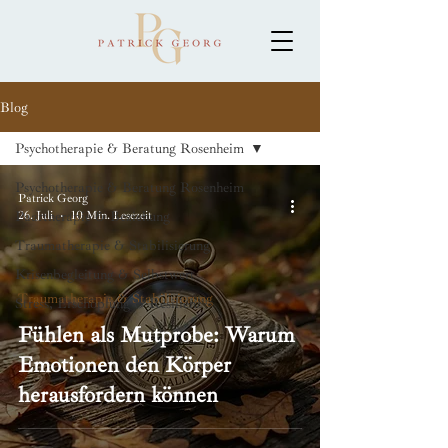
Blog
Psychotherapie & Beratung Rosenheim
Psychotherapie & Beratung Rosenheim
Patrick Georg
Paartherapie & Beziehung
26. Juli
10 Min. Lesezeit
Traumatherapie & Stabilisierung
Krisenbegleitung & Selbstwert
Traumatherapie & Stabilisierung
Stress, Erschöpfung & Resilienz
Fühlen als Mutprobe: Warum
Emotionen den Körper
herausfordern können