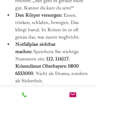
reichen: „Mir geht es gerade nicht 
gut. Kannst du kurz da sein?“
Den Körper versorgen:
 Essen, 
trinken, schlafen, bewegen. Das 
klingt banal. In Krisen ist es oft 
genau das, was zuerst wegbricht.
Notfallplan sichtbar 
machen:
 Speichern Sie wichtige 
Nummern ein: 
112
, 
116117
, 
Krisendienst Oberbayern 0800 
6553000
. Nicht als Drama, sondern 
als Sicherheit.
Begleitung in Rosenheim
In meiner Praxis in Rosenheim begleite 
ich Menschen in akuten oder anhaltenden 
Lebenskrisen, wenn der Alltag innerlich 